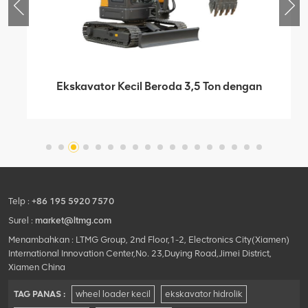
Ekskavator Kecil Beroda 3,5 Ton dengan
Lampiran Penjepit
Telp :
+86 195 5920 7570
Surel :
market@ltmg.com
Menambahkan : LTMG Group, 2nd Floor,1-2, Electronics City(Xiamen)
International Innovation Center,No. 23,Duying Road,Jimei District,
Xiamen China
TAG PANAS :
wheel loader kecil
ekskavator hidrolik