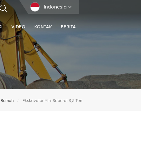
Indonesia
I
VIDEO
KONTAK
BERITA
/
Rumah
Ekskavator Mini Seberat 3,5 Ton