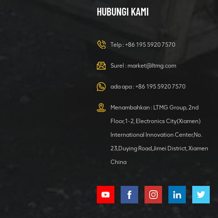
HUBUNGI KAMI
Ekskavator
Hidrolik 23 Ton
untuk Tugas
Telp :
+86 195 5920 7570
Apa Pun
MELIHAT RINCIAN
Surel :
market@ltmg.com
ada apa :
+86 195 5920 7570
Ekskavator
Roda 40 Ton
Menambahkan : LTMG Group, 2nd
dengan
Floor,1-2, Electronics City(Xiamen)
Attachment
MELIHAT RINCIAN
Grab
International Innovation Center,No.
23,Duying Road,Jimei District, Xiamen
China
Penggali
Hidrolik 4000kg
Excavator
dengan Mesin
MELIHAT RINCIAN
Kubota