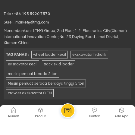
Telp :
+86 195 5920 7570
Surel :
market@ltmg.com
Menambahkan : LTMG Group, 2nd Floor,1-2, Electronics City(Xiamen)
International Innovation Center,No. 23,Duying Road,Jimei District,
Xiamen China
TAG PANAS :
wheel loader kecil
ekskavator hidrolik
ekskavator kecil
track skid loader
mesin pemuat beroda 2 ton
Mesin pemuat beroda berdaya tinggi 5 ton
crawler ekskavator OEM
© Xiamen LTMG Co., Ltd. Seluruh hak cipta .
Peta situs
|
Xml
|
peta
|
Jaringan IPv6 didukung
Rumah
Produk
Kontak
Ada Apa