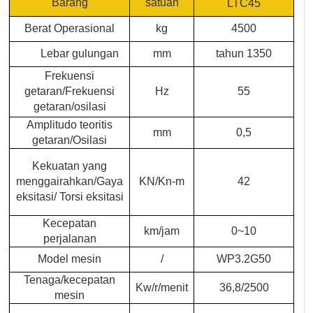
Barang
satuan
LTC45
Berat Operasional
kg
4500
Lebar gulungan
mm
tahun 1350
Frekuensi
getaran/
Frekuensi
Hz
55
getaran/osilasi
Amplitudo teoritis
mm
0,5
getaran/Osilasi
Kekuatan yang
menggairahkan/
Gaya
KN/
Kn-m
42
eksitasi/ Torsi eksitasi
Kecepatan
km/jam
0~10
perjalanan
Model mesin
/
WP3.2G50
Tenaga/kecepatan
Kw/r/menit
36,8/2500
mesin