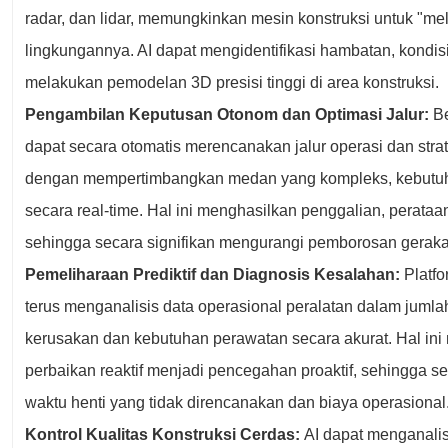
radar, dan lidar, memungkinkan mesin konstruksi untuk "m
lingkungannya. AI dapat mengidentifikasi hambatan, kondisi k
melakukan pemodelan 3D presisi tinggi di area konstruksi.
Pengambilan Keputusan Otonom dan Optimasi Jalur:
Be
dapat secara otomatis merencanakan jalur operasi dan strat
dengan mempertimbangkan medan yang kompleks, kebutuhan
secara real-time. Hal ini menghasilkan penggalian, perataa
sehingga secara signifikan mengurangi pemborosan geraka
Pemeliharaan Prediktif dan Diagnosis Kesalahan:
Platfo
terus menganalisis data operasional peralatan dalam jumlah 
kerusakan dan kebutuhan perawatan secara akurat. Hal in
perbaikan reaktif menjadi pencegahan proaktif, sehingga s
waktu henti yang tidak direncanakan dan biaya operasional
Kontrol Kualitas Konstruksi Cerdas:
AI dapat menganalisi