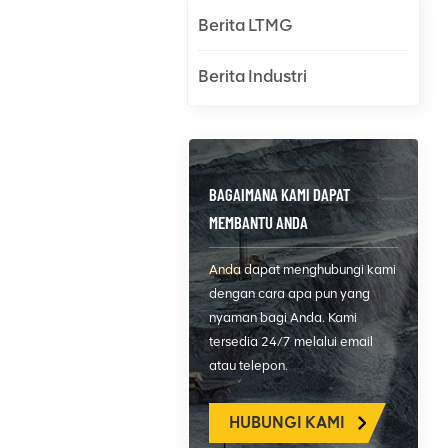
Berita LTMG
Berita Industri
BAGAIMANA KAMI DAPAT
MEMBANTU ANDA
Anda dapat menghubungi kami
dengan cara apa pun yang
nyaman bagi Anda. Kami
tersedia 24/7 melalui email
atau telepon.
HUBUNGI KAMI