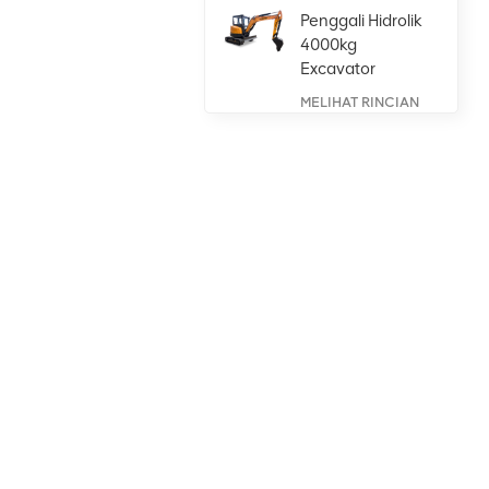
Penggali Hidrolik
4000kg
Excavator
dengan Mesin
MELIHAT RINCIAN
Kubota
Wheel Loader
Besar 5 Ton
Bertenaga
Tinggi dengan
MELIHAT RINCIAN
Mesin Weichai
Wheel Loader
Kompak
Artikulasi 1 Ton
dengan
MELIHAT RINCIAN
Jembatan Isuzu