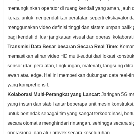
memungkinkan operator di ruang kendali yang aman, jauh d
keras, untuk mengendalikan peralatan seperti ekskavator da
menggunakan video definisi tinggi dan sistem umpan balik 
bagi kendali di luar jangkauan visual dan operasi kolaborat
Transmisi Data Besar-besaran Secara Real-Time:
Kemamp
memastikan aliran video HD multi-sudut dari lokasi konstruk
sensor (dari peralatan, lingkungan, material), langsung dit
awan atau edge. Hal ini memberikan dukungan data real-tim
yang komprehensif.
Kolaborasi Multi-Perangkat yang Lancar:
Jaringan 5G me
yang instan dan stabil antar beberapa unit mesin konstruk
untuk bertindak sebagai tim yang sangat terkoordinasi, ber
secara otomatis menghindari rintangan, sehingga secara sig
operasional dan alur proyek secara keseluruhan.