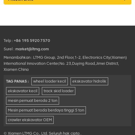
Telp :
+86 195 5920 7570
Surel :
market@ltmg.com
Menambahkan : LTMG Group, 2nd Floor,1-2, Electronics City(Xiamen)
International Innovation Center,No. 23,Duying Road,Jimei District,
Xiamen China
TAG PANAS :
wheel loader kecil
ekskavator hidrolik
ekskavator kecil
track skid loader
mesin pemuat beroda 2 ton
Mesin pemuat beroda berdaya tinggi 5 ton
crawler ekskavator OEM
© Xiamen LTMG Co., Ltd. Seluruh hak cipta .