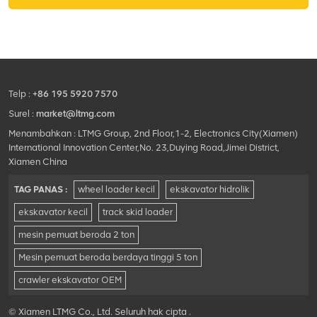
dan sistem getaran
mengadopsi pompa dan
motor pendorong SAUER
atau REXROT yang diimpor,
dilengkapi dengan Kabin
ber-AC dengan kaca anti-
Telp :
+86 195 5920 7570
ultraviolet dan fungsi
perlindungan terguling,
Surel :
market@ltmg.com
detektor acak tingkat
Menambahkan : LTMG Group, 2nd Floor,1-2, Electronics City(Xiamen)
pemadatan opsional.
International Innovation Center,No. 23,Duying Road,Jimei District,
Xiamen China
TAG PANAS :
wheel loader kecil
ekskavator hidrolik
ekskavator kecil
track skid loader
mesin pemuat beroda 2 ton
Mesin pemuat beroda berdaya tinggi 5 ton
crawler ekskavator OEM
© Xiamen LTMG Co., Ltd. Seluruh hak cipta .