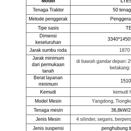
Model
LTE
Tenaga Traktor
50 tena
Metode penggerak
Penggera
Tipe sasis
T
Dimensi
3340*145
keseluruhan
Jarak sumbu roda
1870
Jarak minimum
di bawah gandar depan: 
dari permukaan
belakang
tanah
Berat layanan
1510
minimum
Kemudi
kemudi h
Model Mesin
Yangdong, Tiongko
Tenaga mesin
36,8kW/
Jenis Mesin
4 silinder, segaris, berpen
Jenis suspensi
penghubung ti