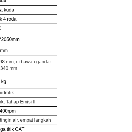
504
ga kuda
k 4 roda
E
0*2050mm
 mm
298 mm; di bawah gandar
: 340 mm
 kg
idrolik
k, Tahap Emisi II
2400rpm
dingin air, empat langkah
ga titik CATI