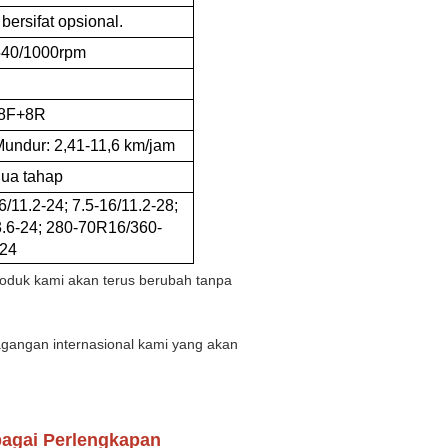
bersifat opsional.
540/1000rpm
/8F+8R
Mundur: 2,41-11,6 km/jam
dua tahap
6/11.2-24; 7.5-16/11.2-28;
13.6-24; 280-70R16/360-
24
produk kami akan terus berubah tanpa
dagangan internasional kami yang akan
bagai Perlengkapan