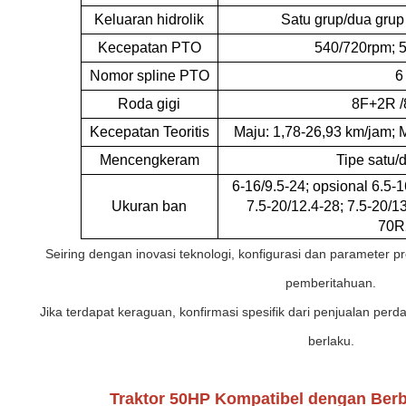
Keluaran hidrolik
Satu grup/dua grup 
Kecepatan PTO
540/720rpm; 
Nomor spline PTO
6
Roda gigi
8F+2R 
Kecepatan Teoritis
Maju: 1,78-26,93 km/jam; 
Mencengkeram
Tipe satu/
6-16/9.5-24; opsional 6.5-1
Ukuran ban
7.5-20/12.4-28; 7.5-20/
70R
Seiring dengan inovasi teknologi, konfigurasi dan parameter 
pemberitahuan.
Jika terdapat keraguan, konfirmasi spesifik dari penjualan per
berlaku.
Traktor 50HP Kompatibel dengan Ber